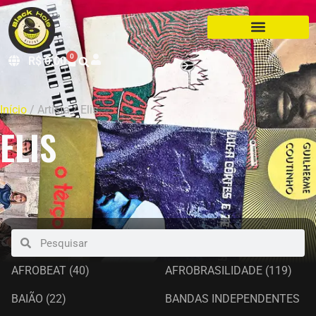
0
R$
0,00
Início
/ Artista / Elis
ELIS
AFROBEAT
(40)
AFROBRASILIDADE
(119)
BAIÃO
(22)
BANDAS INDEPENDENTES