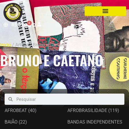
0
R$
0,00
Início
/ Artista / Bruno e Caetano
BRUNO E CAETANO
AFROBEAT
(40)
AFROBRASILIDADE
(119)
BAIÃO
(22)
BANDAS INDEPENDENTES