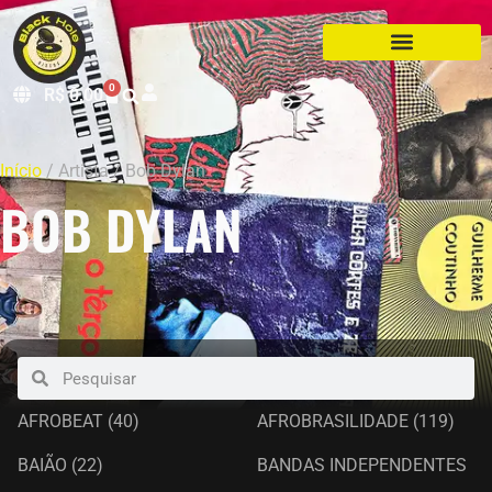
0
R$
0,00
Início
/ Artista / Bob Dylan
BOB DYLAN
AFROBEAT
(40)
AFROBRASILIDADE
(119)
BAIÃO
(22)
BANDAS INDEPENDENTES