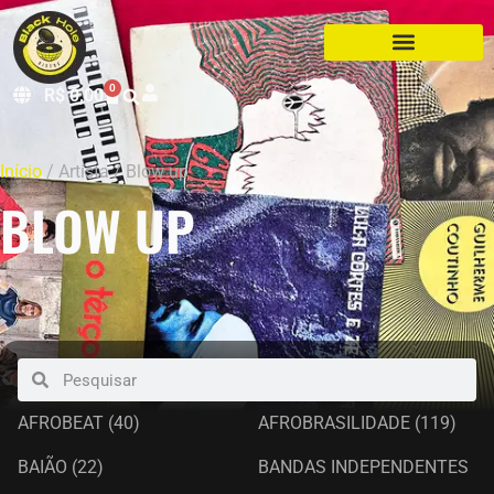
0
R$
0,00
Início
/ Artista / Blow up
BLOW UP
AFROBEAT
(40)
AFROBRASILIDADE
(119)
BAIÃO
(22)
BANDAS INDEPENDENTES