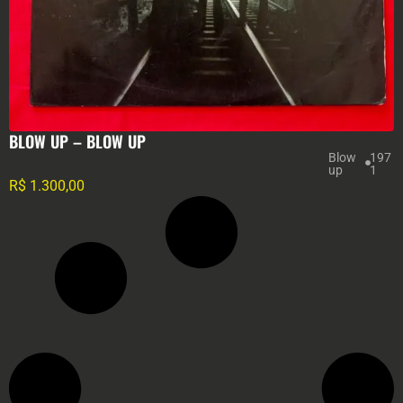
BLOW UP – BLOW UP
Blow
197
up
1
R$
1.300,00