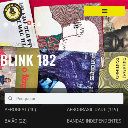
0
R$
0,00
Início
/ Artista / Blink 182
BLINK 182
AFROBEAT
(40)
AFROBRASILIDADE
(119)
BAIÃO
(22)
BANDAS INDEPENDENTES