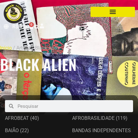
0
R$
0,00
Início
/ Artista / Black Alien
BLACK ALIEN
AFROBEAT
(40)
AFROBRASILIDADE
(119)
BAIÃO
(22)
BANDAS INDEPENDENTES