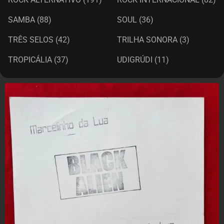
SAMBA
(88)
SOUL
(36)
TRÊS SELOS
(42)
TRILHA SONORA
(3)
TROPICÁLIA
(37)
UDIGRÚDI
(11)