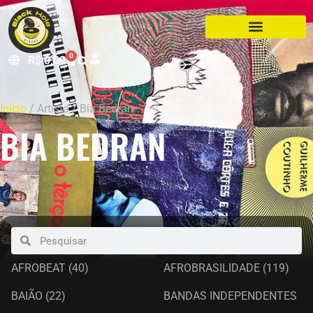
0
R$
0,00
Início
/ Artista / Bia Bedran
BIA BEDRAN
AFROBEAT
(40)
AFROBRASILIDADE
(119)
BAIÃO
(22)
BANDAS INDEPENDENTES