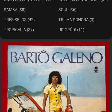
SAMBA
(88)
SOUL
(36)
TRÊS SELOS
(42)
TRILHA SONORA
(3)
TROPICÁLIA
(37)
UDIGRÚDI
(11)