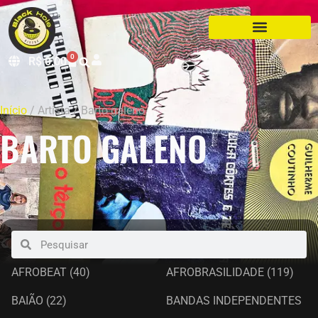
0
R$
0,00
Início
/ Artista / Barto galeno
BARTO GALENO
AFROBEAT
(40)
AFROBRASILIDADE
(119)
BAIÃO
(22)
BANDAS INDEPENDENTES