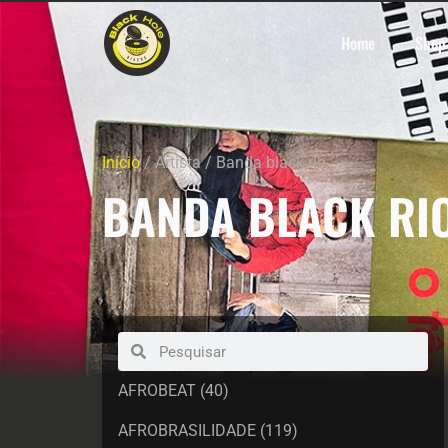
Home
Shop
Início
/ Artista / Banda black rio
BANDA BLACK RI
AFROBEAT
(40)
AFROBRASILIDADE
(119)