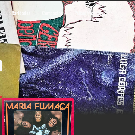
Raridades
Compactos
Psicodélico Rock
O