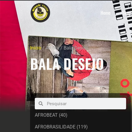
Home
Shop
Início
/ Artista / Bala Desejo
BALA DESEJO
AFROBEAT
(40)
AFROBRASILIDADE
(119)