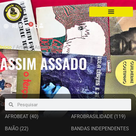
0
R$
0,00
Início
/ Artista / Assim Assado
ASSIM ASSADO
AFROBEAT
(40)
AFROBRASILIDADE
(119)
BAIÃO
(22)
BANDAS INDEPENDENTES