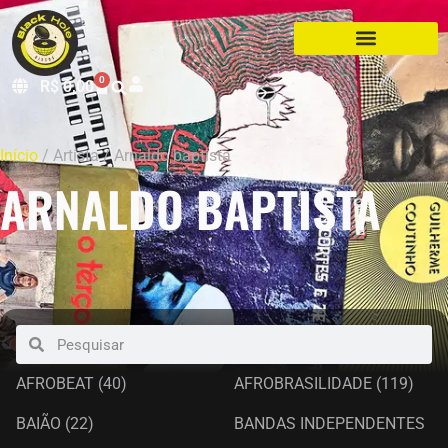
0
R$
0,00
Início
/ Artista / Arnaldo baptista
ARNALDO BAPTISTA
AFROBEAT
(40)
AFROBRASILIDADE
(119)
BAIÃO
(22)
BANDAS INDEPENDENTES