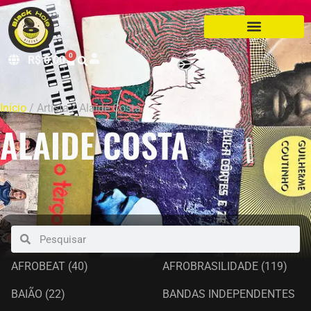
0
R$
0,00
Início
/ Artista / Alaide Costa
ALAIDE COSTA
AFROBEAT
(40)
AFROBRASILIDADE
(119)
BAIÃO
(22)
BANDAS INDEPENDENTES