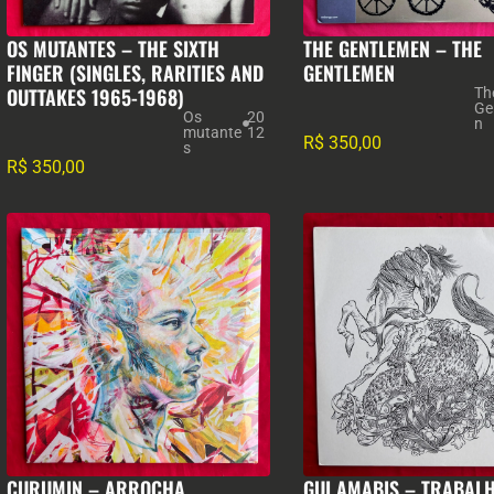
OS MUTANTES – THE SIXTH
THE GENTLEMEN – THE
FINGER (SINGLES, RARITIES AND
GENTLEMEN
OUTTAKES 1965-1968)
Th
Ge
Os
20
n
mutante
12
R$
350,00
s
R$
350,00
CURUMIN – ARROCHA
GUI AMABIS – TRABAL