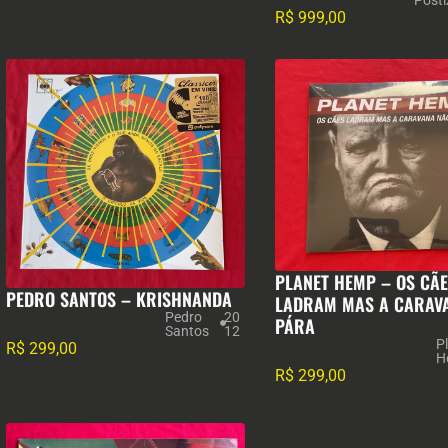
Posti
R$
999,00
PLANET HEMP – OS CÃ
PEDRO SANTOS – KRISHNANDA
LADRAM MAS A CARAV
Pedro
20
PÁRA
Santos
12
P
R$
299,00
H
R$
299,00