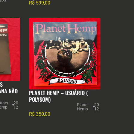
zos
R$
599,00
ES
ANA NÃO
PLANET HEMP – USUÁRIO (
POLYSOM)
lanet
20
Planet
20
emp
12
Hemp
12
R$
350,00