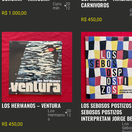
CARNIVOROS
Curu
20
min
12
G
R$
1.000,00
A
R$
450,00
LOS HERMANOS – VENTURA
LOS SEBOSOS POSTIZOS
SEBOSOS POSTIZOS
Los
20
Hermano
12
INTERPRETAM JORGE B
s
R$
450,00
Los
Sebo