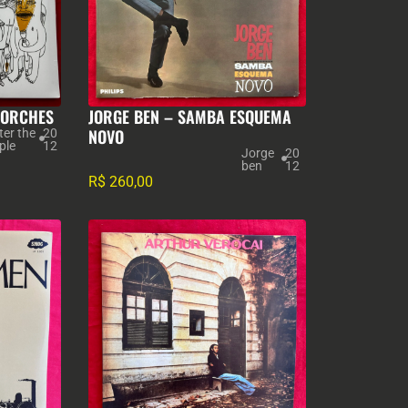
TORCHES
JORGE BEN – SAMBA ESQUEMA
NOVO
ter the
20
ple
12
Jorge
20
ben
12
R$
260,00