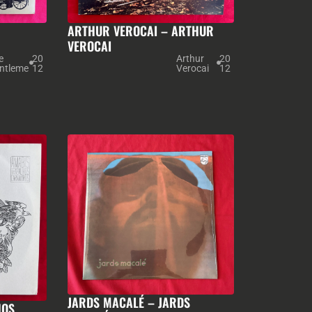
ARTHUR VEROCAI – ARTHUR
VEROCAI
e
20
Arthur
20
ntleme
12
Verocai
12
JARDS MACALÉ – JARDS
HOS