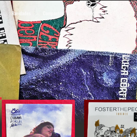
Raridades
Compactos
Psicodélico Rock