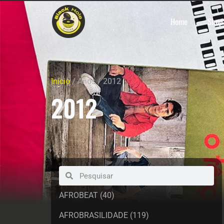
Home
Shop
Início
/ Anos / 2012
2012
AFROBEAT
(40)
AFROBRASILIDADE
(119)