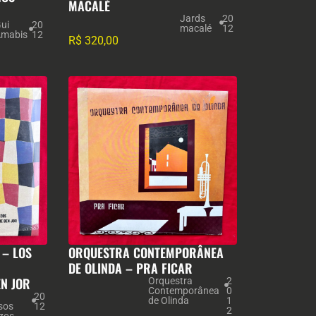
MACALÉ
Jards
20
ui
20
macalé
12
mabis
12
R$
320,00
 – LOS
ORQUESTRA CONTEMPORÂNEA
DE OLINDA – PRA FICAR
EN JOR
Orquestra
2
Contemporânea
0
20
de Olinda
1
sos
12
2