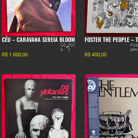
CÉU – CARAVANA SEREIA BLOOM
FOSTER THE PEOPLE – 
Cé
201
Fos
u
2
peo
R$
1.000,00
R$
400,00