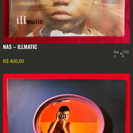
NAS – ILLMATIC
Na
199
s
4
R$
400,00