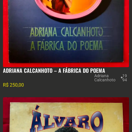
ADRIANA CALCANHOTO – A FÁBRICA DO POEMA
Adriana
19
Calcanhoto
94
R$
250,00