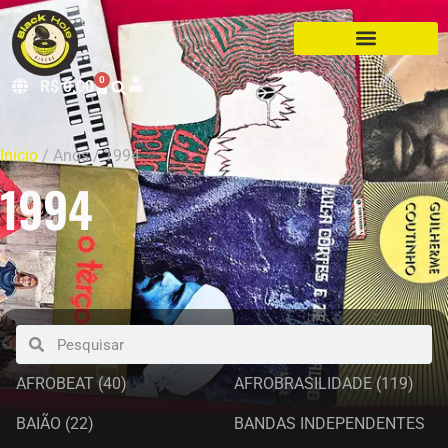
0
R$
0,00
Início
/ Anos / 1994
1994
AFROBEAT
(40)
AFROBRASILIDADE
(119)
BAIÃO
(22)
BANDAS INDEPENDENTES