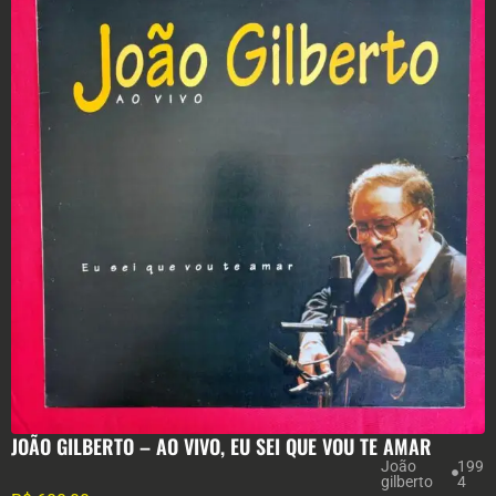
JOÃO GILBERTO – AO VIVO, EU SEI QUE VOU TE AMAR
João
199
gilberto
4