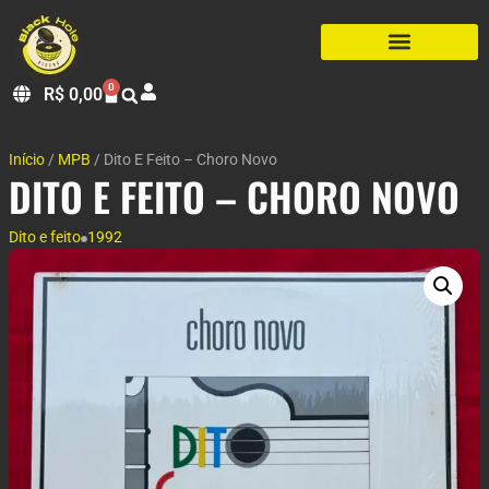
0
R$
0,00
Início
/
MPB
/ Dito E Feito – Choro Novo
DITO E FEITO – CHORO NOVO
Dito e feito
1992