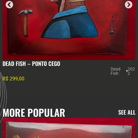
MAGLORE – III
Maglo
201
re
5
R$
380,00
MORE POPULAR
SEE ALL