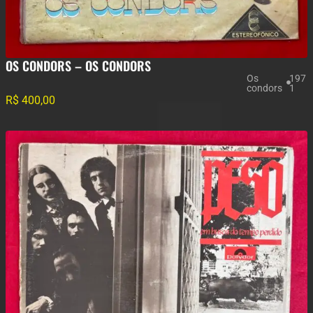
OS CONDORS – OS CONDORS
Os
197
condors
1
R$
400,00