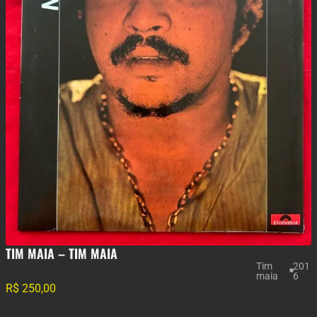
TIM MAIA – TIM MAIA
Tim
201
maia
6
R$
250,00