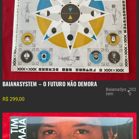
BAIANASYSTEM – O FUTURO NÃO DEMORA
BaianaSys
202
tem
0
R$
299,00