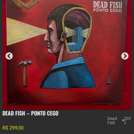
MAGLORE – III
Maglo
201
re
5
R$
380,00