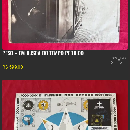
PESO – EM BUSCA DO TEMPO PERDIDO
Pes
197
o
5
R$
599,00