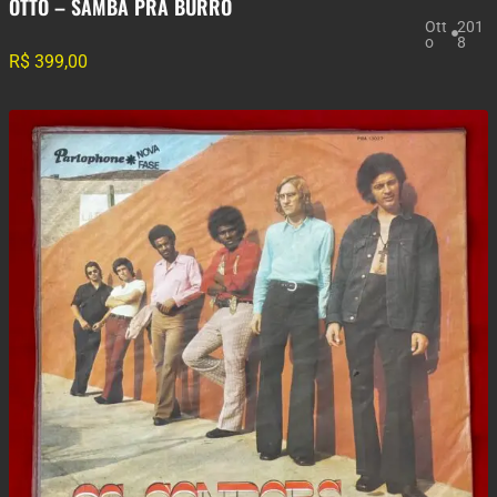
OTTO – SAMBA PRA BURRO
Ott
201
o
8
R$
399,00